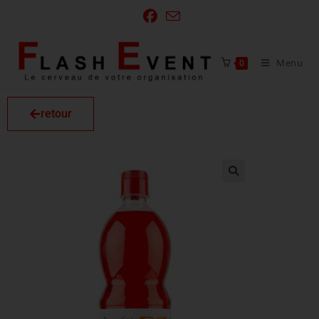
Menu
0
retour