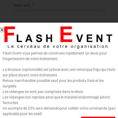
Votre avis
*
Flash Event vous permet de construire rapidement un devis pour
Nom
*
E-mail
*
l’organisation de votre événement:
La livraison (optionnelle) est prévue avec une remorque frigo qui reste
sur place durant votre événement.
Retour marchandise possible sauf pour les produits frais et les
surgelés
Enregistrer mon nom, mon e-mail et mon site dans
Les vidanges ne sont pas comprises dans le devis
le navigateur pour mon prochain commentaire.
Les vidanges non reprises ainsi que le matériel endommagé seront
facturées
Un acompte de 25% sera demandé pour valider votre commande (pas
applicable pour les asbl)