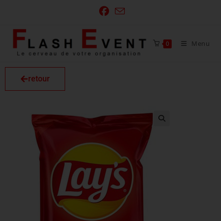
Menu
0
retour