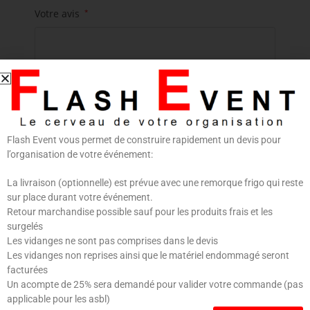
Votre avis
*
Flash Event vous permet de construire rapidement un devis pour
Nom
*
E-mail
*
l’organisation de votre événement:
La livraison (optionnelle) est prévue avec une remorque frigo qui reste
sur place durant votre événement.
Retour marchandise possible sauf pour les produits frais et les
surgelés
Enregistrer mon nom, mon e-mail et mon site dans
Les vidanges ne sont pas comprises dans le devis
le navigateur pour mon prochain commentaire.
Les vidanges non reprises ainsi que le matériel endommagé seront
facturées
Un acompte de 25% sera demandé pour valider votre commande (pas
applicable pour les asbl)