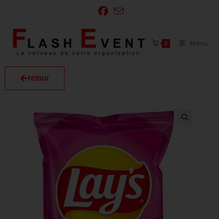
Menu
0
retour