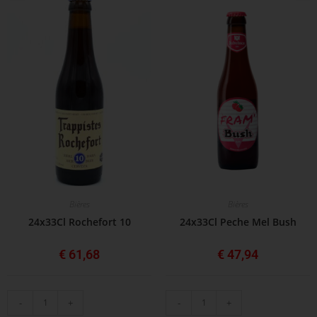
Bières
Bières
24x33Cl Rochefort 10
24x33Cl Peche Mel Bush
€
61,68
€
47,94
-
+
-
+