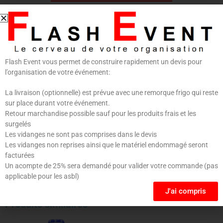
INFORMATIONS COMPLÉMENTAIRES
AVIS (0)
Flash Event vous permet de construire rapidement un devis pour
Informations complémentaires
l’organisation de votre événement:
La livraison (optionnelle) est prévue avec une remorque frigo qui reste
CONDITIONNEMENT
25 cl
sur place durant votre événement.
Retour marchandise possible sauf pour les produits frais et les
CLASSIFICATION
Bière sans alcool
surgelés
Les vidanges ne sont pas comprises dans le devis
Les vidanges non reprises ainsi que le matériel endommagé seront
facturées
Un acompte de 25% sera demandé pour valider votre commande (pas
applicable pour les asbl)
J'ai compris
Produits similaires