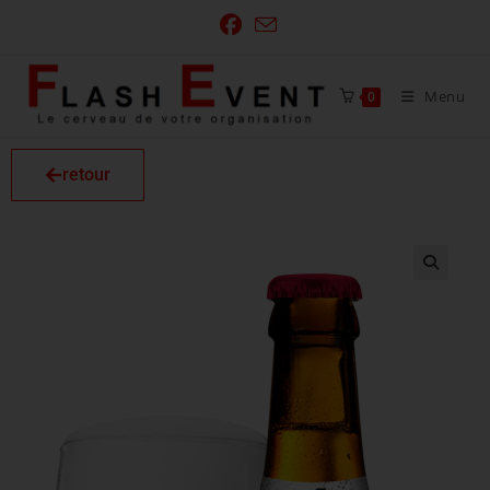
Menu
0
retour