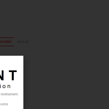
TAIRES
AVIS (0)
entaires
33 cl
Bière blonde
re événement:
 votre