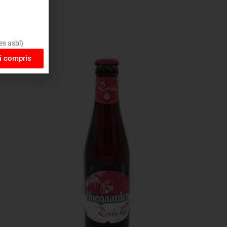
es asbl)
ai compris