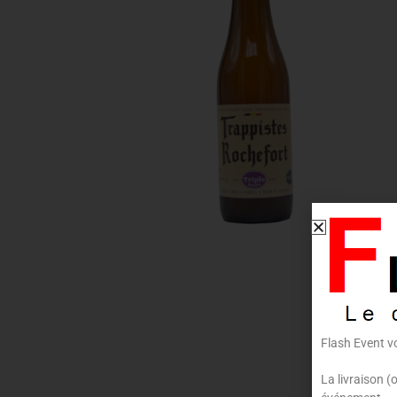
Flash Event v
La livraison (