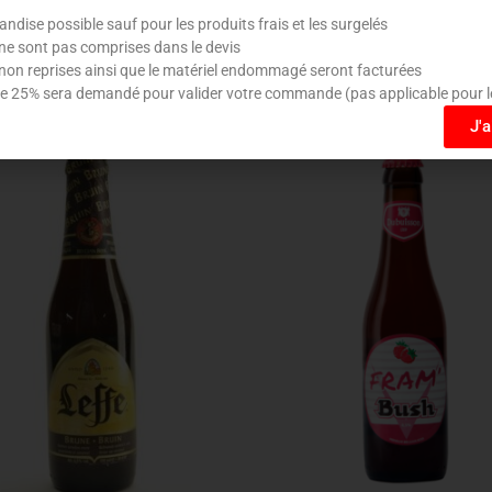
dise possible sauf pour les produits frais et les surgelés
ne sont pas comprises dans le devis
non reprises ainsi que le matériel endommagé seront facturées
 25% sera demandé pour valider votre commande (pas applicable pour l
J'