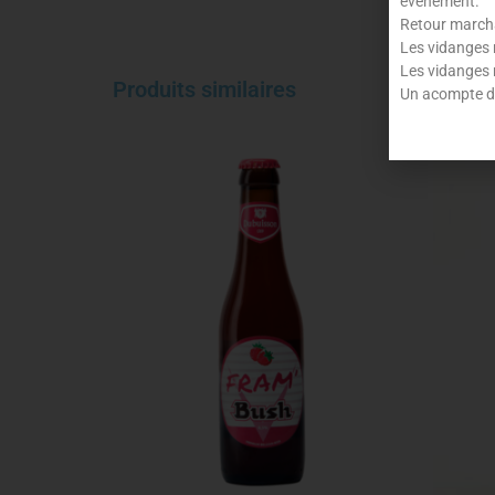
événement.
Retour marchan
Les vidanges 
Les vidanges 
Produits similaires
Un acompte de