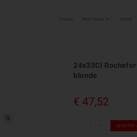
Accueil
Mon Devis
Panier
24x33Cl Rochefort
blonde
€
47,52
-
+
AJOUTER 