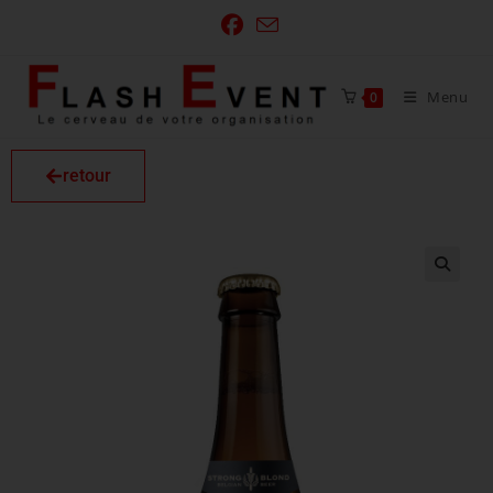
Menu
0
retour