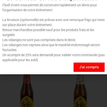
Flash Event vous permet de construire rapidement un devis pour
CLASSIFICATION
Bière blonde
l’organisation de votre événement:
La livraison (optionnelle) est prévue avec une remorque frigo qui reste
sur place durant votre événement.
Retour marchandise possible sauf pour les produits frais et les
surgelés
Les vidanges ne sont pas comprises dans le devis
Les vidanges non reprises ainsi que le matériel endommagé seront
Produits similaires
facturées
Un acompte de 25% sera demandé pour valider votre commande (pas
applicable pour les asbl)
J'ai compris