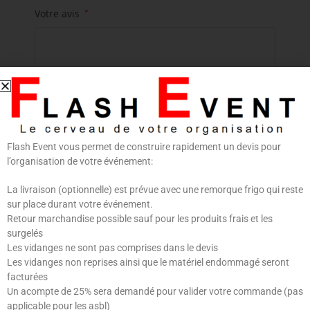
Votre avis
*
Flash Event vous permet de construire rapidement un devis pour
Nom
*
E-mail
*
l’organisation de votre événement:
La livraison (optionnelle) est prévue avec une remorque frigo qui reste
sur place durant votre événement.
Retour marchandise possible sauf pour les produits frais et les
Enregistrer mon nom, mon e-mail et mon site dans
surgelés
Les vidanges ne sont pas comprises dans le devis
le navigateur pour mon prochain commentaire.
Les vidanges non reprises ainsi que le matériel endommagé seront
facturées
Un acompte de 25% sera demandé pour valider votre commande (pas
applicable pour les asbl)