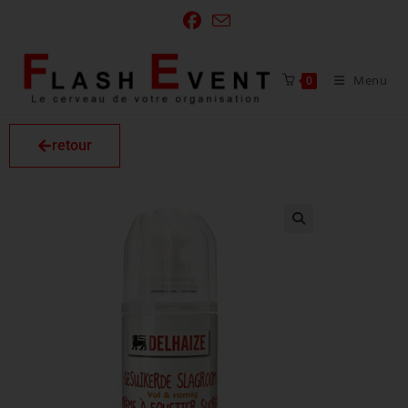
Menu
0
retour