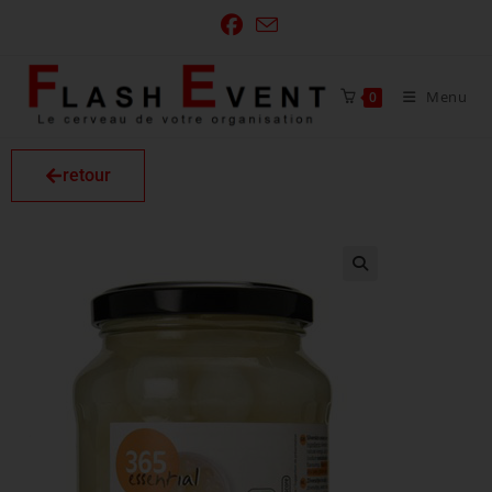
Menu
0
retour