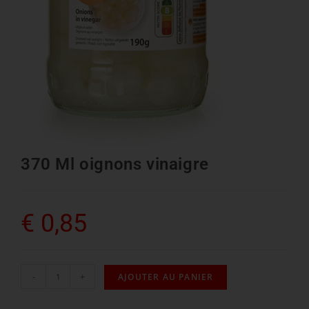
370 Ml oignons vinaigre
€
0,85
-
+
AJOUTER AU PANIER