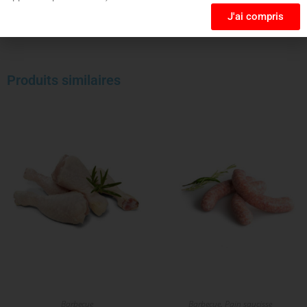
J'ai compris
Produits similaires
Barbecue
Barbecue
,
Pain saucisse