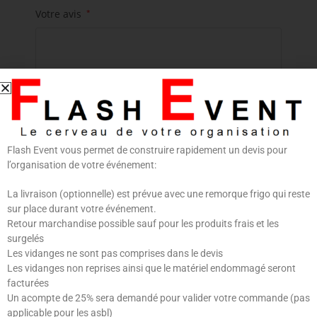
Votre avis
*
Flash Event vous permet de construire rapidement un devis pour
Nom
*
E-mail
*
l’organisation de votre événement:
La livraison (optionnelle) est prévue avec une remorque frigo qui reste
sur place durant votre événement.
Retour marchandise possible sauf pour les produits frais et les
Enregistrer mon nom, mon e-mail et mon site dans
surgelés
Les vidanges ne sont pas comprises dans le devis
le navigateur pour mon prochain commentaire.
Les vidanges non reprises ainsi que le matériel endommagé seront
facturées
Un acompte de 25% sera demandé pour valider votre commande (pas
applicable pour les asbl)