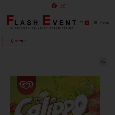
Menu
0
retour