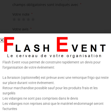
champs obligatoires sont indiqués avec
*
Votre note
*
Votre avis
*
Flash Event vous permet de construire rapidement un devis pour
l’organisation de votre événement:
La livraison (optionnelle) est prévue avec une remorque frigo qui reste
Nom
*
E-mail
*
sur place durant votre événement.
Retour marchandise possible sauf pour les produits frais et les
surgelés
Les vidanges ne sont pas comprises dans le devis
Les vidanges non reprises ainsi que le matériel endommagé seront
Enregistrer mon nom, mon e-mail et mon site dans
facturées