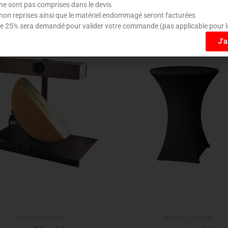
ne sont pas comprises dans le devis
non reprises ainsi que le matériel endommagé seront facturées
 25% sera demandé pour valider votre commande (pas applicable pour l
J'
Matériel - Location
Matériel - Location