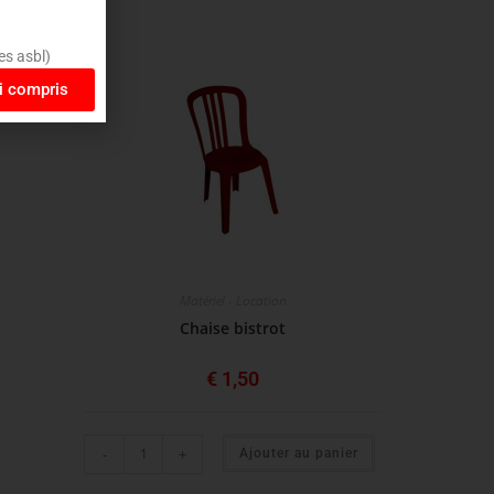
es asbl)
ai compris
Matériel - Location
Chaise bistrot
€
1,50
-
+
Ajouter au panier