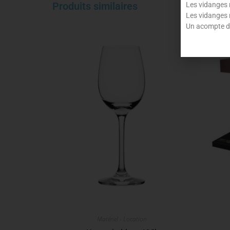
Produits similaires
Les vidanges 
Les vidanges 
Un acompte de
Matériel - Location