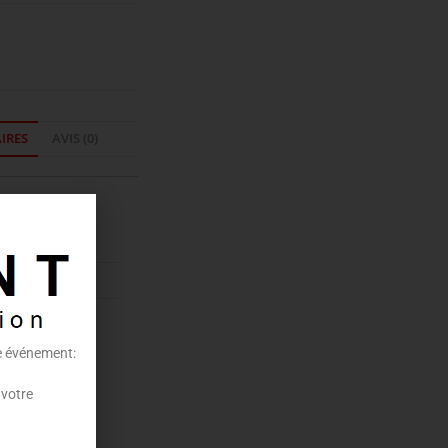
IRES
AVIS (0)
aires
pement
re événement:
 votre