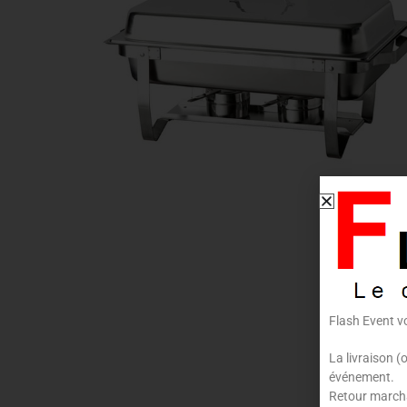
Flash Event v
La livraison (
événement.
Retour marchan