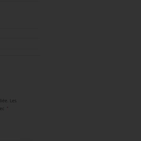
iée.
Les
vec
*