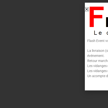
Flash Event v
La livraison (
événement.
Retour marchan
Les vidanges 
Les vidanges 
Un acompte de