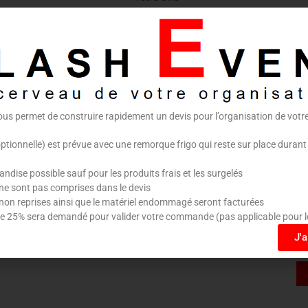
ous permet de construire rapidement un devis pour l’organisation de vot
Nom
*
E-mail
*
optionnelle) est prévue avec une remorque frigo qui reste sur place durant
dise possible sauf pour les produits frais et les surgelés
ne sont pas comprises dans le devis
non reprises ainsi que le matériel endommagé seront facturées
Enregistrer mon nom, mon e-mail et 
 25% sera demandé pour valider votre commande (pas applicable pour l
navigateur pour mon prochain comme
J'