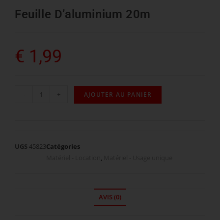
Feuille D’aluminium 20m
€
1,99
-
+
AJOUTER AU PANIER
UGS
45823
Catégories
Matériel - Location
,
Matériel - Usage unique
AVIS (0)