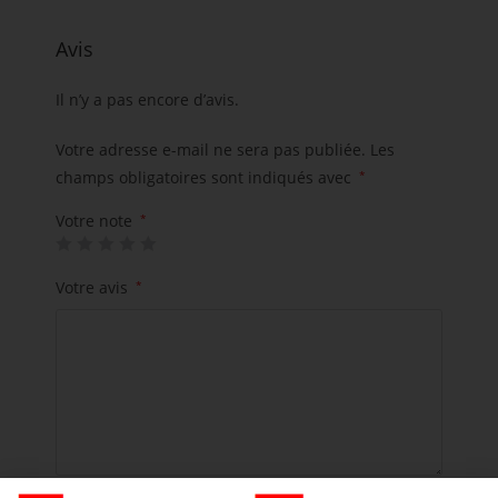
Avis
Il n’y a pas encore d’avis.
Votre adresse e-mail ne sera pas publiée.
Les
champs obligatoires sont indiqués avec
*
Votre note
*
Votre avis
*