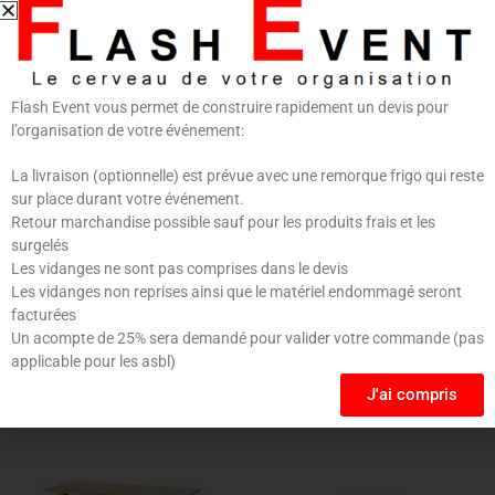
Nom
*
E-mail
*
Flash Event vous permet de construire rapidement un devis pour
l’organisation de votre événement:
Enregistrer mon nom, mon e-mail et mon site dans
le navigateur pour mon prochain commentaire.
La livraison (optionnelle) est prévue avec une remorque frigo qui reste
sur place durant votre événement.
Retour marchandise possible sauf pour les produits frais et les
surgelés
Les vidanges ne sont pas comprises dans le devis
Les vidanges non reprises ainsi que le matériel endommagé seront
facturées
Un acompte de 25% sera demandé pour valider votre commande (pas
applicable pour les asbl)
Produits similaires
J'ai compris