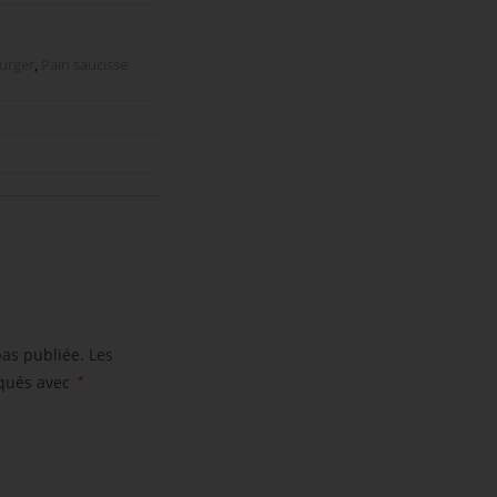
rger
,
Pain saucisse
pas publiée.
Les
iqués avec
*