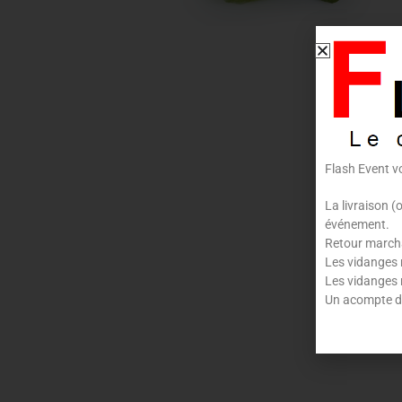
Flash Event v
La livraison (
événement.
Retour marchan
Les vidanges 
Les vidanges 
Un acompte de