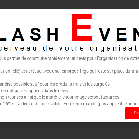
ous permet de construire rapidement un devis pour l’organisation de vot
Nom
*
E-m
optionnelle) est prévue avec une remorque frigo qui reste sur place durant
dise possible sauf pour les produits frais et les surgelés
ne sont pas comprises dans le devis
non reprises ainsi que le matériel endommagé seront facturées
Enregistrer mon nom, mon e-m
 25% sera demandé pour valider votre commande (pas applicable pour l
dans le navigateur pour mon 
J'
commentaire.