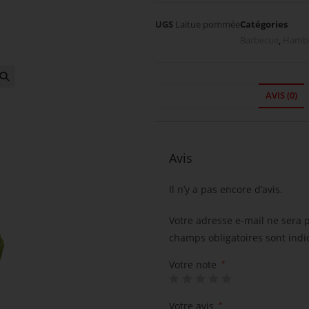
UGS
Laitue pommée
Catégories
Barbecue
,
Hambu
AVIS (0)
Avis
Il n’y a pas encore d’avis.
Votre adresse e-mail ne sera 
champs obligatoires sont ind
Votre note
*
Votre avis
*