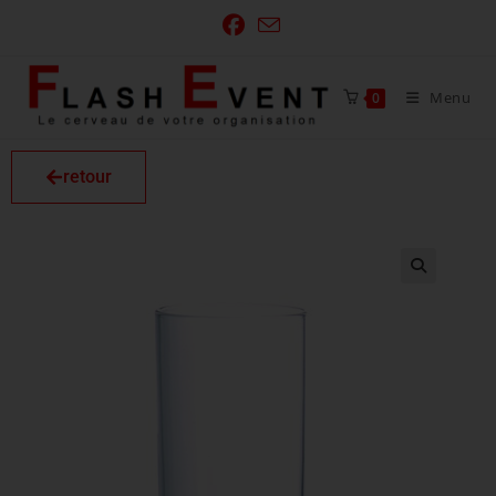
Menu
0
retour