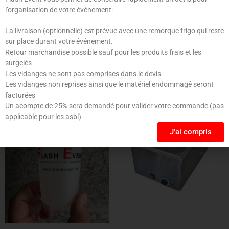
l’organisation de votre événement:
La livraison (optionnelle) est prévue avec une remorque frigo qui reste
sur place durant votre événement.
Retour marchandise possible sauf pour les produits frais et les
surgelés
Produits similaires
Les vidanges ne sont pas comprises dans le devis
Les vidanges non reprises ainsi que le matériel endommagé seront
facturées
Un acompte de 25% sera demandé pour valider votre commande (pas
applicable pour les asbl)
J'ai compris