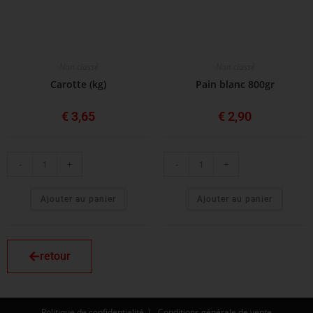
Non classé
Non classé
Carotte (kg)
Pain blanc 800gr
€
3,65
€
2,90
-
+
-
+
Ajouter au panier
Ajouter au panier
retour
Politique de confidentialité
Conditions générale de vente