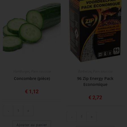
Hamburger
,
Pain saucisse
Barbecue
,
Pain saucisse
Concombre (pièce)
96 Zip Energy Pack
Economique
€
1,12
€
2,72
-
+
-
+
Ajouter au panier