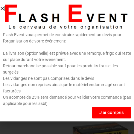
Nom
*
E-mail
*
Flash Event vous permet de construire rapidement un devis pour
l’organisation de votre événement:
Enregistrer mon nom, mon e-mail et mon site dans
le navigateur pour mon prochain commentaire.
La livraison (optionnelle) est prévue avec une remorque frigo qui reste
sur place durant votre événement.
Retour marchandise possible sauf pour les produits frais et les
surgelés
Les vidanges ne sont pas comprises dans le devis
Les vidanges non reprises ainsi que le matériel endommagé seront
facturées
Un acompte de 25% sera demandé pour valider votre commande (pas
applicable pour les asbl)
Produits similaires
J'ai compris