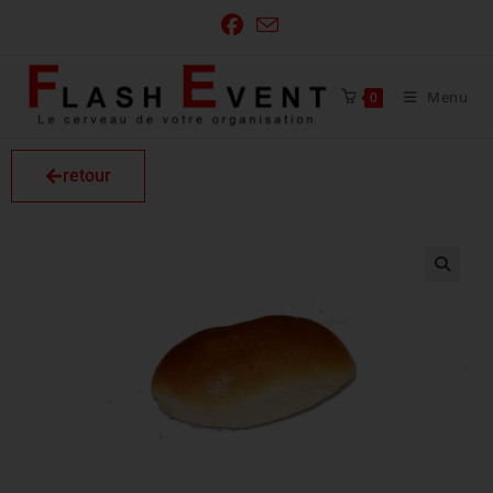
Menu
0
retour