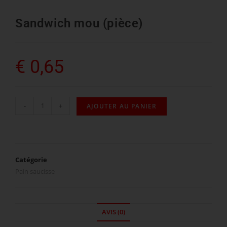
Sandwich mou (pièce)
€
0,65
-
+
AJOUTER AU PANIER
Catégorie
Pain saucisse
AVIS (0)