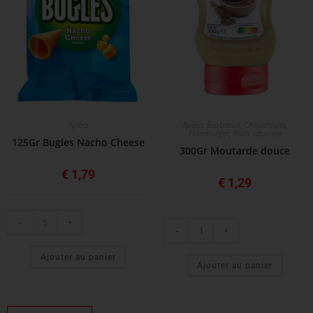
Apéro
Apéro
,
Barbecue
,
Choucroute
,
Hamburger
,
Pain saucisse
125Gr Bugles Nacho Cheese
300Gr Moutarde douce
€
1,79
€
1,29
-
+
-
+
Ajouter au panier
Ajouter au panier