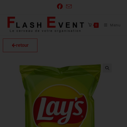
Menu
0
retour