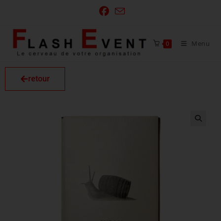
Menu
0
retour