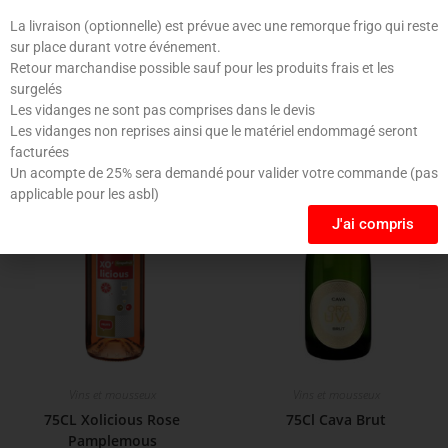
La livraison (optionnelle) est prévue avec une remorque frigo qui reste
sur place durant votre événement.
Produits similaires
Retour marchandise possible sauf pour les produits frais et les
surgelés
Les vidanges ne sont pas comprises dans le devis
Les vidanges non reprises ainsi que le matériel endommagé seront
facturées
Un acompte de 25% sera demandé pour valider votre commande (pas
applicable pour les asbl)
J'ai compris
Vins et mousseux
Vins et mousseux
75CL Xolicious Rose
75Cl Cava Brut
Pamplemous