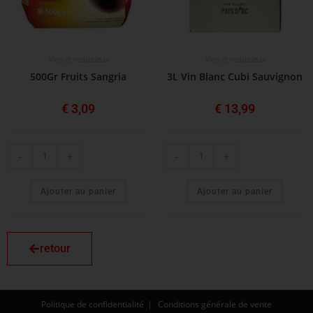
Vins et mousseux
Vins et mousseux
500Gr Fruits Sangria
3L Vin Blanc Cubi Sauvignon
€
3,09
€
13,99
-
+
-
+
Ajouter au panier
Ajouter au panier
retour
Politique de confidentialité
Conditions générale de vente