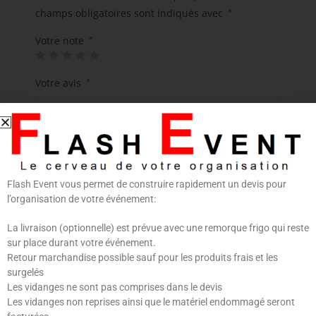
champs obligatoires sont indiqués avec
*
Votre note
*
Votre avis
*
Flash Event vous permet de construire rapidement un devis pour
l’organisation de votre événement:
Nom
*
E-mail
*
La livraison (optionnelle) est prévue avec une remorque frigo qui reste
sur place durant votre événement.
Retour marchandise possible sauf pour les produits frais et les
surgelés
Les vidanges ne sont pas comprises dans le devis
Les vidanges non reprises ainsi que le matériel endommagé seront
Enregistrer mon nom, mon e-mail et mon site dans