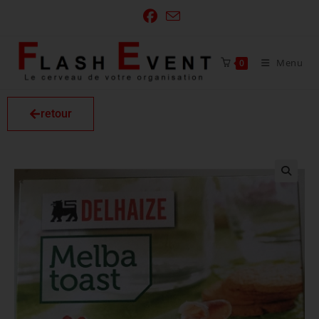
Menu
0
retour